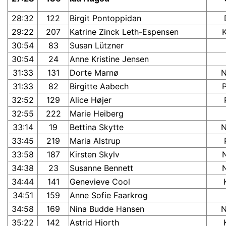
28:32
122
Birgit Pontoppidan
29:22
207
Katrine Zinck Leth-Espensen
30:54
83
Susan Lützner
30:54
24
Anne Kristine Jensen
31:33
131
Dorte Marnø
31:33
82
Birgitte Aabech
32:52
129
Alice Højer
32:55
222
Marie Heiberg
33:14
19
Bettina Skytte
33:45
219
Maria Alstrup
33:58
187
Kirsten Skylv
34:38
23
Susanne Bennett
34:44
141
Genevieve Cool
34:51
159
Anne Sofie Faarkrog
34:58
169
Nina Budde Hansen
35:22
142
Astrid Hjorth