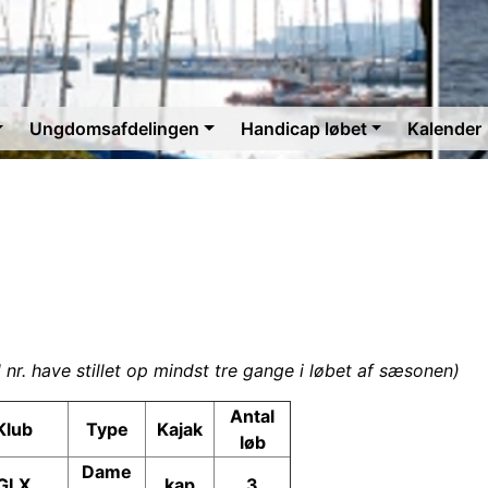
Ungdomsafdelingen
Handicap løbet
Kalender
nr. have stillet op mindst tre gange i løbet af sæsonen)
Antal
Klub
Type
Kajak
løb
Dame
GLX
kap
3