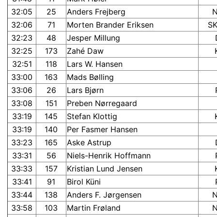
32:05
25
Anders Frejberg
32:06
71
Morten Brander Eriksen
S
32:23
48
Jesper Millung
32:25
173
Zahé Daw
32:51
118
Lars W. Hansen
33:00
163
Mads Bølling
33:06
26
Lars Bjørn
33:08
151
Preben Nørregaard
33:19
145
Stefan Klottig
33:19
140
Per Fasmer Hansen
33:23
165
Aske Astrup
33:31
56
Niels-Henrik Hoffmann
33:33
157
Kristian Lund Jensen
33:41
91
Birol Küni
33:44
138
Anders F. Jørgensen
33:58
103
Martin Frøland