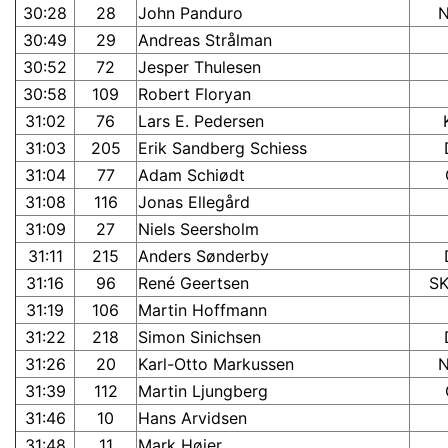
30:28
28
John Panduro
30:49
29
Andreas Strålman
30:52
72
Jesper Thulesen
30:58
109
Robert Floryan
31:02
76
Lars E. Pedersen
31:03
205
Erik Sandberg Schiess
31:04
77
Adam Schiødt
31:08
116
Jonas Ellegård
31:09
27
Niels Seersholm
31:11
215
Anders Sønderby
31:16
96
René Geertsen
S
31:19
106
Martin Hoffmann
31:22
218
Simon Sinichsen
31:26
20
Karl-Otto Markussen
31:39
112
Martin Ljungberg
31:46
10
Hans Arvidsen
31:48
11
Mark Høier