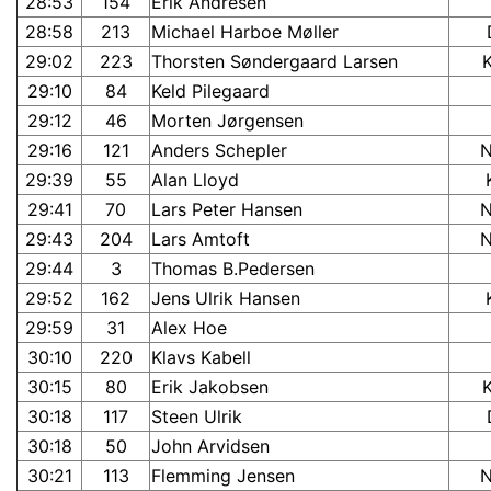
28:53
154
Erik Andresen
28:58
213
Michael Harboe Møller
29:02
223
Thorsten Søndergaard Larsen
29:10
84
Keld Pilegaard
29:12
46
Morten Jørgensen
29:16
121
Anders Schepler
29:39
55
Alan Lloyd
29:41
70
Lars Peter Hansen
29:43
204
Lars Amtoft
29:44
3
Thomas B.Pedersen
29:52
162
Jens Ulrik Hansen
29:59
31
Alex Hoe
30:10
220
Klavs Kabell
30:15
80
Erik Jakobsen
30:18
117
Steen Ulrik
30:18
50
John Arvidsen
30:21
113
Flemming Jensen