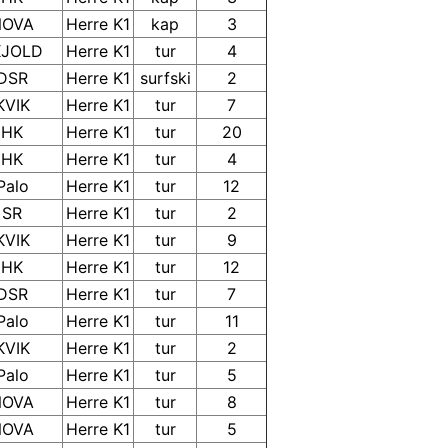
NOVA
Herre K1
kap
3
KJOLD
Herre K1
tur
4
DSR
Herre K1
surfski
2
KVIK
Herre K1
tur
7
HK
Herre K1
tur
20
HK
Herre K1
tur
4
Palo
Herre K1
tur
12
SR
Herre K1
tur
2
KVIK
Herre K1
tur
9
HK
Herre K1
tur
12
DSR
Herre K1
tur
7
Palo
Herre K1
tur
11
KVIK
Herre K1
tur
2
Palo
Herre K1
tur
5
NOVA
Herre K1
tur
8
NOVA
Herre K1
tur
5