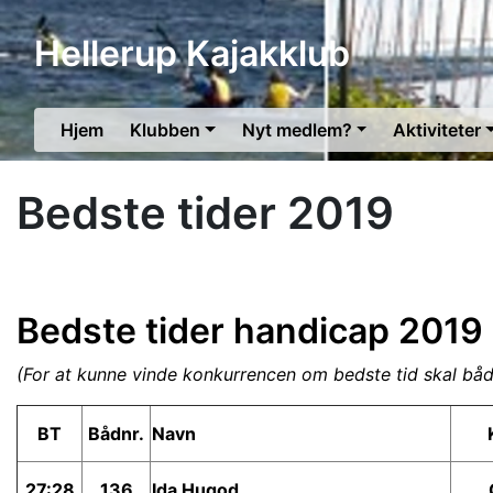
Hellerup Kajakklub
Hjem
Klubben
Nyt medlem?
Aktiviteter
Bedste tider 2019
Bedste tider handicap 2019
(For at kunne vinde konkurrencen om bedste tid skal båd 
BT
Bådnr.
Navn
27:28
136
Ida Hugod