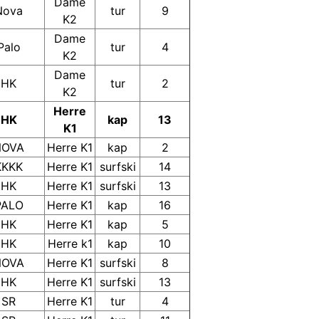
Dame
Nova
tur
9
K2
Dame
Palo
tur
4
K2
Dame
HK
tur
2
K2
Herre
HK
kap
13
K1
NOVA
Herre K1
kap
2
KKKK
Herre K1
surfski
14
HK
Herre K1
surfski
13
PALO
Herre K1
kap
16
HK
Herre K1
kap
5
HK
Herre k1
kap
10
NOVA
Herre K1
surfski
8
HK
Herre K1
surfski
13
SR
Herre K1
tur
4