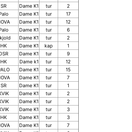
SR
Dame K1
tur
2
Palo
Dame K1
tur
17
NOVA
Dame K1
tur
12
Palo
Dame K1
tur
6
kjold
Dame K1
tur
2
HK
Dame K1
kap
1
DSR
Dame K1
tur
9
HK
Dame k1
tur
12
PALO
Dame K1
tur
15
NOVA
Dame K1
tur
7
SR
Dame K1
tur
1
KVIK
Dame K1
tur
2
KVIK
Dame K1
tur
2
KVIK
Dame K1
tur
3
HK
Dame K1
tur
3
NOVA
Dame K1
tur
7