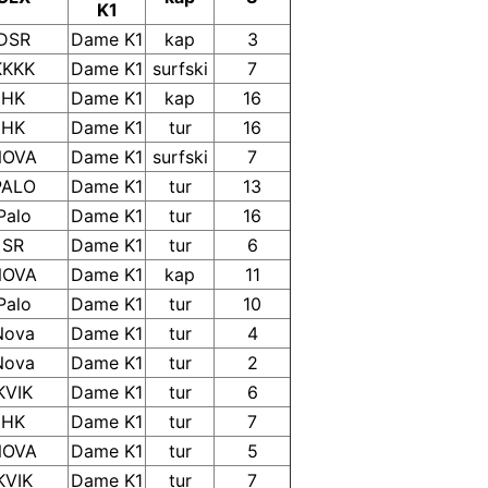
K1
DSR
Dame K1
kap
3
KKKK
Dame K1
surfski
7
HK
Dame K1
kap
16
HK
Dame K1
tur
16
NOVA
Dame K1
surfski
7
PALO
Dame K1
tur
13
Palo
Dame K1
tur
16
SR
Dame K1
tur
6
NOVA
Dame K1
kap
11
Palo
Dame K1
tur
10
Nova
Dame K1
tur
4
Nova
Dame K1
tur
2
KVIK
Dame K1
tur
6
HK
Dame K1
tur
7
NOVA
Dame K1
tur
5
KVIK
Dame K1
tur
7