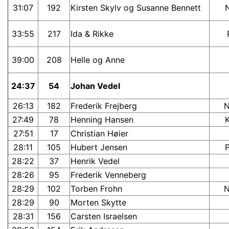
31:07
192
Kirsten Skylv og Susanne Bennett
33:55
217
Ida & Rikke
39:00
208
Helle og Anne
24:37
54
Johan Vedel
26:13
182
Frederik Frejberg
27:49
78
Henning Hansen
27:51
17
Christian Høier
28:11
105
Hubert Jensen
28:22
37
Henrik Vedel
28:26
95
Frederik Venneberg
28:29
102
Torben Frohn
28:29
90
Morten Skytte
28:31
156
Carsten Israelsen