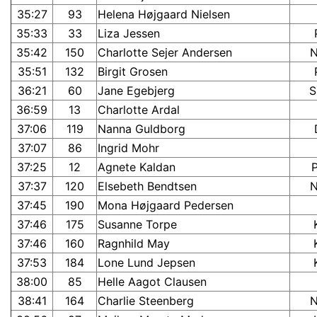
35:27
93
Helena Højgaard Nielsen
35:33
33
Liza Jessen
35:42
150
Charlotte Sejer Andersen
35:51
132
Birgit Grosen
36:21
60
Jane Egebjerg
S
36:59
13
Charlotte Ardal
37:06
119
Nanna Guldborg
37:07
86
Ingrid Mohr
37:25
12
Agnete Kaldan
37:37
120
Elsebeth Bendtsen
37:45
190
Mona Højgaard Pedersen
37:46
175
Susanne Torpe
37:46
160
Ragnhild May
37:53
184
Lone Lund Jepsen
38:00
85
Helle Aagot Clausen
38:41
164
Charlie Steenberg