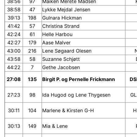
38:56
97
Maiken Merete Madsen
38:58
47
Lykke Mejdal Jensen
39:13
198
Gulnara Hickman
41:42
57
Christina Strand
42:24
61
Helle Harbou
42:27
179
Aase Malver
43:00
216
Lene Søgaard Olesen
43:58
58
Suzanne Schjøtt
44:22
7
Gethe Jacobsen
27:08
135
Birgit P. og Pernelle Frickmann
DS
27:23
98
Ida Hugod og Lene Thygesen
GL
30:11
104
Marlene & Kirsten G-H
H
30:13
149
Mia & Lene