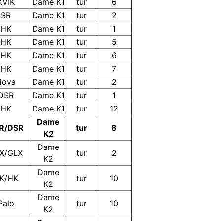
KVIK
Dame K1
tur
6
SR
Dame K1
tur
2
HK
Dame K1
tur
1
HK
Dame K1
tur
5
HK
Dame K1
tur
6
HK
Dame K1
tur
7
Nova
Dame K1
tur
2
DSR
Dame K1
tur
1
HK
Dame K1
tur
12
Dame
R/DSR
tur
8
K2
Dame
X/GLX
tur
2
K2
Dame
K/HK
tur
10
K2
Dame
Palo
tur
10
K2