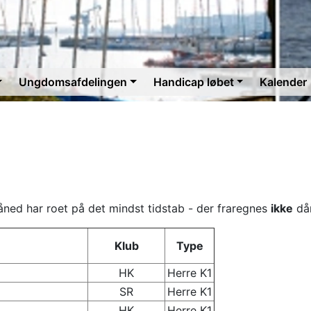
Ungdomsafdelingen
Handicap løbet
Kalender
ed har roet på det mindst tidstab - der fraregnes
ikke
dår
Klub
Type
HK
Herre K1
SR
Herre K1
HK
Herre K1