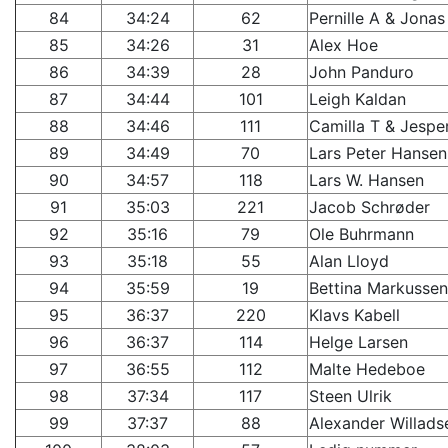
84
34:24
62
Pernille A & Jonas
85
34:26
31
Alex Hoe
86
34:39
28
John Panduro
87
34:44
101
Leigh Kaldan
88
34:46
111
Camilla T & Jespe
89
34:49
70
Lars Peter Hansen
90
34:57
118
Lars W. Hansen
91
35:03
221
Jacob Schrøder
92
35:16
79
Ole Buhrmann
93
35:18
55
Alan Lloyd
94
35:59
19
Bettina Markussen
95
36:37
220
Klavs Kabell
96
36:37
114
Helge Larsen
97
36:55
112
Malte Hedeboe
98
37:34
117
Steen Ulrik
99
37:37
88
Alexander Willads