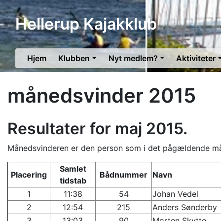
Hellerup Kajakklub
Hjem
Klubben
Nyt medlem?
Aktiviteter
månedsvinder 2015
Resultater for maj 2015.
Månedsvinderen er den person som i det pågældende mån
Samlet
Placering
Bådnummer
Navn
tidstab
1
11:38
54
Johan Vedel
2
12:54
215
Anders Sønderby
3
13:03
90
Morten Skytte