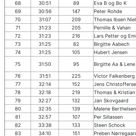
68
30:51
89
Eva B og Bo K
69
30:56
147
Peter Rohde
70
31:07
209
Thomas Ibsen Nie
71
31:23
205
Pernille & Vahan
72
31:23
216
Lars Petter og Em
73
31:25
82
Birgitte Aabech
74
31:25
105
Hubert Jensen
75
31:50
95
Birgitte Aa & Lene
76
31:51
225
Victor Falkenberg
77
32:14
152
Jens Christoffers
78
32:18
219
Thomas & Kristian
79
32:27
132
Jan Skovgaard
80
32:35
139
Malene Berthelsen
81
32:57
107
Per Sillassen
82
33:38
133
Steen Schock
83
34:10
151
Preben Nørregaar