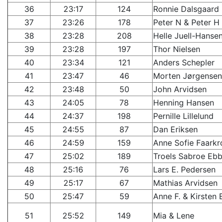
36
23:17
124
Ronnie Dalsgaard
37
23:26
178
Peter N & Peter H
38
23:28
208
Helle Juell-Hanse
39
23:28
197
Thor Nielsen
40
23:34
121
Anders Schepler
41
23:47
46
Morten Jørgensen
42
23:48
50
John Arvidsen
43
24:05
78
Henning Hansen
44
24:37
198
Pernille Lillelund
45
24:55
87
Dan Eriksen
46
24:59
159
Anne Sofie Faarkr
47
25:02
189
Troels Sabroe Eb
48
25:16
76
Lars E. Pedersen
49
25:17
67
Mathias Arvidsen
50
25:47
59
Anne F. & Kirsten 
51
25:52
149
Mia & Lene