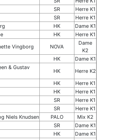
SR
Herre K1
SR
Herre K1
SR
Herre K1
rg
HK
Dame K1
de
HK
Herre K1
Dame
nette Vingborg
NOVA
K2
HK
Dame K1
een & Gustav
HK
Herre K2
HK
Herre K1
HK
Herre K1
SR
Herre K1
SR
Herre K1
og Niels Knudsen
PALO
Mix K2
SR
Dame K1
HK
Dame K1