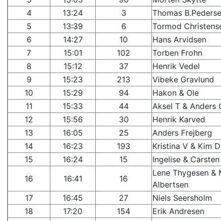
4
13:24
3
Thomas B.Peders
5
13:39
6
Tormod Christens
6
14:27
10
Hans Arvidsen
7
15:01
102
Torben Frohn
8
15:12
37
Henrik Vedel
9
15:23
213
Vibeke Gravlund
10
15:29
94
Hakon & Ole
11
15:33
44
Aksel T & Anders 
12
15:56
30
Henrik Karved
13
16:05
25
Anders Frejberg
14
16:23
193
Kristina V & Kim D
15
16:24
15
Ingelise & Carsten
Lene Thygesen & 
16
16:41
16
Albertsen
17
16:45
27
Niels Seersholm
18
17:20
154
Erik Andresen