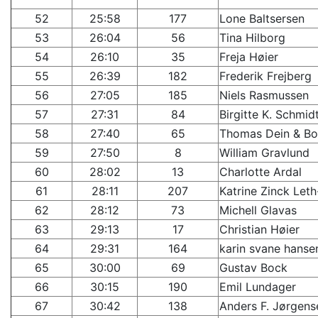
52
25:58
177
Lone Baltsersen
53
26:04
56
Tina Hilborg
54
26:10
35
Freja Høier
55
26:39
182
Frederik Frejberg
56
27:05
185
Niels Rasmussen
57
27:31
84
Birgitte K. Schmid
58
27:40
65
Thomas Dein & Bo
59
27:50
8
William Gravlund
60
28:02
13
Charlotte Ardal
61
28:11
207
Katrine Zinck Let
62
28:12
73
Michell Glavas
63
29:13
17
Christian Høier
64
29:31
164
karin svane hanse
65
30:00
69
Gustav Bock
66
30:15
190
Emil Lundager
67
30:42
138
Anders F. Jørgens