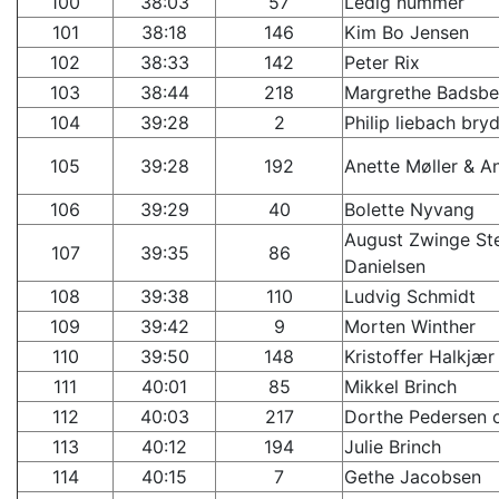
100
38:03
57
Ledig nummer
101
38:18
146
Kim Bo Jensen
102
38:33
142
Peter Rix
103
38:44
218
Margrethe Badsbe
104
39:28
2
Philip liebach bry
105
39:28
192
Anette Møller & A
106
39:29
40
Bolette Nyvang
August Zwinge St
107
39:35
86
Danielsen
108
39:38
110
Ludvig Schmidt
109
39:42
9
Morten Winther
110
39:50
148
Kristoffer Halkjær
111
40:01
85
Mikkel Brinch
112
40:03
217
Dorthe Pedersen 
113
40:12
194
Julie Brinch
114
40:15
7
Gethe Jacobsen