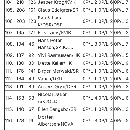
104.
210
126
Jesper Krog/KVIK
0P/L 2
0P/L 6
0P/L 7
105.
208
161
Claus Edelgren/SR
0P/L 1
0P/L 6
0P/L 7
Eva & Lars
106.
203
123
0P/L 1
0P/L 2
0P/L 3
K/DSR/DSR
107.
195
121
Erik Tams/KVIK
0P/L 1
0P/L 2
0P/L 3
Hans Peter
108.
194
46
0P/L 3
0P/L 5
0P/L 7
Hansen/SKJOLD
109.
187
92
Vivi Rasmussen/HK
0P/L 1
0P/L 3
0P/L 5
110.
180
30
Mette Keller/HK
0P/L 1
0P/L 5
0P/L 9
111.
176
141
Birger Merwald/SR
0P/L 1
0P/L 2
0P/L 6
112.
164
49
Vahan/DSR
0P/L 1
0P/L 2
0P/L 4
113.
161
86
Anders Grøn/DSR
0P/L 1
0P/L 2
0P/L 3
Nicolai Jøker
114.
153
53
0P/L 4
0P/L 5
0P/L 6
/SKJOLD
115.
140
67
Ellen Bangsbo/SR
0P/L 1
0P/L 2
0P/L 3
Morten
116.
128
16
0P/L 3
0P/L 4
0P/L 5
Albertsen/NOVA