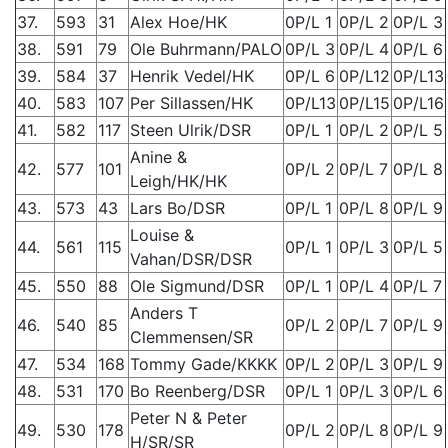
37.
593
31
Alex Hoe/HK
0P/L 1
0P/L 2
0P/L 3
38.
591
79
Ole Buhrmann/PALO
0P/L 3
0P/L 4
0P/L 6
39.
584
37
Henrik Vedel/HK
0P/L 6
0P/L12
0P/L13
40.
583
107
Per Sillassen/HK
0P/L13
0P/L15
0P/L16
41.
582
117
Steen Ulrik/DSR
0P/L 1
0P/L 2
0P/L 5
Anine &
42.
577
101
0P/L 2
0P/L 7
0P/L 8
Leigh/HK/HK
43.
573
43
Lars Bo/DSR
0P/L 1
0P/L 8
0P/L 9
Louise &
44.
561
115
0P/L 1
0P/L 3
0P/L 5
Vahan/DSR/DSR
45.
550
88
Ole Sigmund/DSR
0P/L 1
0P/L 4
0P/L 7
Anders T
46.
540
85
0P/L 2
0P/L 7
0P/L 9
Clemmensen/SR
47.
534
168
Tommy Gade/KKKK
0P/L 2
0P/L 3
0P/L 9
48.
531
170
Bo Reenberg/DSR
0P/L 1
0P/L 3
0P/L 6
Peter N & Peter
49.
530
178
0P/L 2
0P/L 8
0P/L 9
H/SR/SR