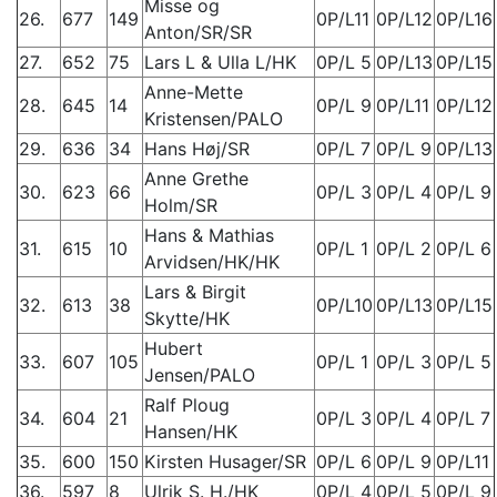
Misse og
26.
677
149
0P/L11
0P/L12
0P/L16
Anton/SR/SR
27.
652
75
Lars L & Ulla L/HK
0P/L 5
0P/L13
0P/L15
Anne-Mette
28.
645
14
0P/L 9
0P/L11
0P/L12
Kristensen/PALO
29.
636
34
Hans Høj/SR
0P/L 7
0P/L 9
0P/L13
Anne Grethe
30.
623
66
0P/L 3
0P/L 4
0P/L 9
Holm/SR
Hans & Mathias
31.
615
10
0P/L 1
0P/L 2
0P/L 6
Arvidsen/HK/HK
Lars & Birgit
32.
613
38
0P/L10
0P/L13
0P/L15
Skytte/HK
Hubert
33.
607
105
0P/L 1
0P/L 3
0P/L 5
Jensen/PALO
Ralf Ploug
34.
604
21
0P/L 3
0P/L 4
0P/L 7
Hansen/HK
35.
600
150
Kirsten Husager/SR
0P/L 6
0P/L 9
0P/L11
36.
597
8
Ulrik S. H./HK
0P/L 4
0P/L 5
0P/L 9