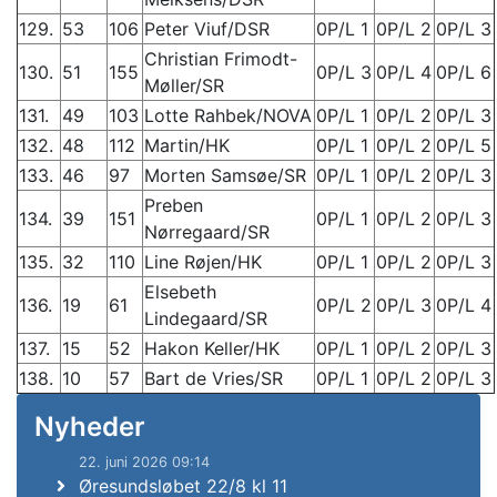
129.
53
106
Peter Viuf/DSR
0P/L 1
0P/L 2
0P/L 3
Christian Frimodt-
130.
51
155
0P/L 3
0P/L 4
0P/L 6
Møller/SR
131.
49
103
Lotte Rahbek/NOVA
0P/L 1
0P/L 2
0P/L 3
132.
48
112
Martin/HK
0P/L 1
0P/L 2
0P/L 5
133.
46
97
Morten Samsøe/SR
0P/L 1
0P/L 2
0P/L 3
Preben
134.
39
151
0P/L 1
0P/L 2
0P/L 3
Nørregaard/SR
135.
32
110
Line Røjen/HK
0P/L 1
0P/L 2
0P/L 3
Elsebeth
136.
19
61
0P/L 2
0P/L 3
0P/L 4
Lindegaard/SR
137.
15
52
Hakon Keller/HK
0P/L 1
0P/L 2
0P/L 3
138.
10
57
Bart de Vries/SR
0P/L 1
0P/L 2
0P/L 3
Nyheder
22. juni 2026 09:14
Øresundsløbet 22/8 kl 11