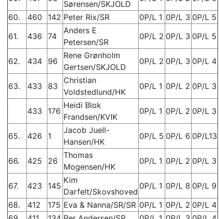
Sørensen/SKJOLD
60.
460
142
Peter Rix/SR
0P/L 1
0P/L 3
0P/L 5
Anders E
61.
436
74
0P/L 2
0P/L 3
0P/L 5
Petersen/SR
Rene Grønholm
62.
434
96
0P/L 2
0P/L 3
0P/L 4
Gertsen/SKJOLD
Christian
63.
433
83
0P/L 1
0P/L 2
0P/L 3
Voldstedlund/HK
Heidi Blok
433
176
0P/L 1
0P/L 2
0P/L 3
Frandsen/KVIK
Jacob Juell-
65.
426
1
0P/L 5
0P/L 6
0P/L13
Hansen/HK
Thomas
66.
425
26
0P/L 1
0P/L 2
0P/L 3
Mogensen/HK
Kim
67.
423
145
0P/L 1
0P/L 8
0P/L 9
Darfelt/Skovshoved
68.
412
175
Eva & Nanna/SR/SR
0P/L 1
0P/L 2
0P/L 4
69.
411
134
Per Andersen/SR
0P/L 1
0P/L 3
0P/L 4