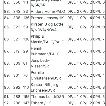
82.
356
111
0P/L 1
0P/L 2
0P/L 6
R/SR/SR
83.
343
33
Anders Holm/PALO
0P/L 2
0P/L 3
0P/L 5
84.
338
136
Preben Jensen/HK
0P/L 1
0P/L 4
0P/L 5
Kirsten B og Lotte
85.
323
59
0P/L 1
0P/L 2
0P/L10
R/NOVA/NOVA
Philip &
86.
321
130
0P/L 4
0P/L 6
0P/L 7
Martin/PALO/PALO
Henrik
87.
319
29
0P/L 1
0P/L 4
0P/L 5
Buhrmann/PALO
Jens Leth-
88.
309
81
0P/L 1
0P/L 2
0P/L 3
Nissen/SR
Pernille
89.
301
70
0P/L 1
0P/L 2
0P/L 4
Christensen/DSR
Kirsten Rifbjerg
90.
292
116
0P/L 1
0P/L 2
0P/L 3
Erichsen/DSR
91.
288
165
Thomas Lund/DSR
0P/L 1
0P/L 4
0P/L 5
92.
286
147
Esbern /HK
0P/L 1
0P/L 2
0P/L 3