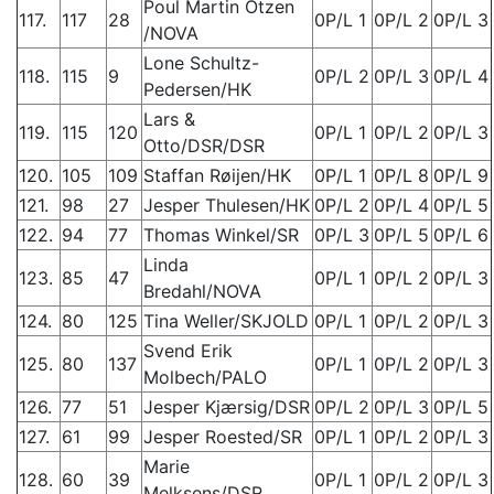
Poul Martin Otzen
117.
117
28
0P/L 1
0P/L 2
0P/L 3
/NOVA
Lone Schultz-
118.
115
9
0P/L 2
0P/L 3
0P/L 4
Pedersen/HK
Lars &
119.
115
120
0P/L 1
0P/L 2
0P/L 3
Otto/DSR/DSR
120.
105
109
Staffan Røijen/HK
0P/L 1
0P/L 8
0P/L 9
121.
98
27
Jesper Thulesen/HK
0P/L 2
0P/L 4
0P/L 5
122.
94
77
Thomas Winkel/SR
0P/L 3
0P/L 5
0P/L 6
Linda
123.
85
47
0P/L 1
0P/L 2
0P/L 3
Bredahl/NOVA
124.
80
125
Tina Weller/SKJOLD
0P/L 1
0P/L 2
0P/L 3
Svend Erik
125.
80
137
0P/L 1
0P/L 2
0P/L 3
Molbech/PALO
126.
77
51
Jesper Kjærsig/DSR
0P/L 2
0P/L 3
0P/L 5
127.
61
99
Jesper Roested/SR
0P/L 1
0P/L 2
0P/L 3
Marie
128.
60
39
0P/L 1
0P/L 2
0P/L 3
Melksens/DSR