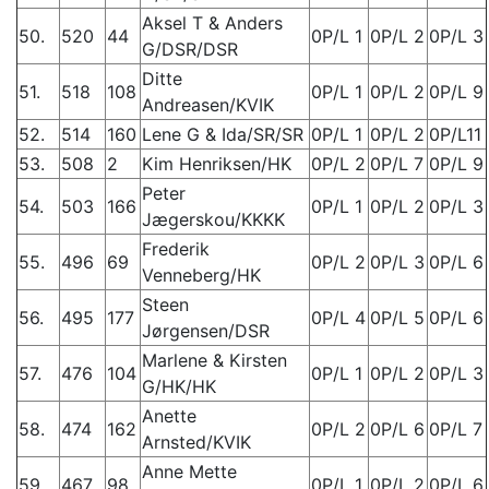
Aksel T & Anders
50.
520
44
0P/L 1
0P/L 2
0P/L 3
G/DSR/DSR
Ditte
51.
518
108
0P/L 1
0P/L 2
0P/L 9
Andreasen/KVIK
52.
514
160
Lene G & Ida/SR/SR
0P/L 1
0P/L 2
0P/L11
53.
508
2
Kim Henriksen/HK
0P/L 2
0P/L 7
0P/L 9
Peter
54.
503
166
0P/L 1
0P/L 2
0P/L 3
Jægerskou/KKKK
Frederik
55.
496
69
0P/L 2
0P/L 3
0P/L 6
Venneberg/HK
Steen
56.
495
177
0P/L 4
0P/L 5
0P/L 6
Jørgensen/DSR
Marlene & Kirsten
57.
476
104
0P/L 1
0P/L 2
0P/L 3
G/HK/HK
Anette
58.
474
162
0P/L 2
0P/L 6
0P/L 7
Arnsted/KVIK
Anne Mette
59.
467
98
0P/L 1
0P/L 2
0P/L 6