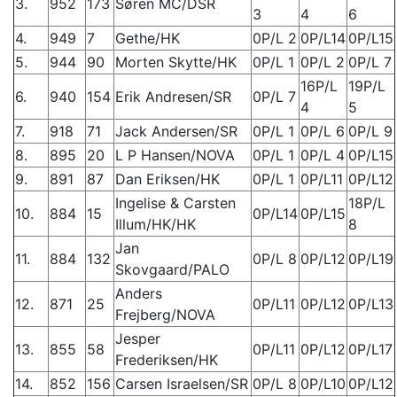
3.
952
173
Søren MC/DSR
3
4
6
4.
949
7
Gethe/HK
0P/L 2
0P/L14
0P/L15
5.
944
90
Morten Skytte/HK
0P/L 1
0P/L 2
0P/L 7
16P/L
19P/L
6.
940
154
Erik Andresen/SR
0P/L 7
4
5
7.
918
71
Jack Andersen/SR
0P/L 1
0P/L 6
0P/L 9
8.
895
20
L P Hansen/NOVA
0P/L 1
0P/L 4
0P/L15
9.
891
87
Dan Eriksen/HK
0P/L 1
0P/L11
0P/L12
Ingelise & Carsten
18P/L
10.
884
15
0P/L14
0P/L15
Illum/HK/HK
8
Jan
11.
884
132
0P/L 8
0P/L12
0P/L19
Skovgaard/PALO
Anders
12.
871
25
0P/L11
0P/L12
0P/L13
Frejberg/NOVA
Jesper
13.
855
58
0P/L11
0P/L12
0P/L17
Frederiksen/HK
14.
852
156
Carsen Israelsen/SR
0P/L 8
0P/L10
0P/L12