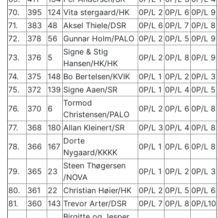
70.
395
124
Vita stergaard/HK
0P/L 2
0P/L 6
0P/L 9
71.
383
48
Aksel Thiele/DSR
0P/L 6
0P/L 7
0P/L 8
72.
378
56
Gunnar Holm/PALO
0P/L 2
0P/L 5
0P/L 9
Signe & Stig
73.
376
5
0P/L 2
0P/L 8
0P/L 9
Hansen/HK/HK
74.
375
148
Bo Bertelsen/KVIK
0P/L 1
0P/L 2
0P/L 3
75.
372
139
Signe Aaen/SR
0P/L 1
0P/L 4
0P/L 5
Tormod
76.
370
6
0P/L 2
0P/L 6
0P/L 8
Christensen/PALO
77.
368
180
Allan Kleinert/SR
0P/L 3
0P/L 4
0P/L 8
Dorte
78.
366
167
0P/L 1
0P/L 6
0P/L 8
Nygaard/KKKK
Steen Thøgersen
79.
365
23
0P/L 1
0P/L 2
0P/L 3
/NOVA
80.
361
22
Christian Høier/HK
0P/L 2
0P/L 5
0P/L 6
81.
360
143
Trevor Arter/DSR
0P/L 7
0P/L 8
0P/L10
Birgitte og Jesper