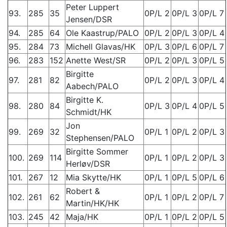
Peter Luppert
93.
285
35
0P/L 2
0P/L 3
0P/L 7
Jensen/DSR
94.
285
64
Ole Kaastrup/PALO
0P/L 2
0P/L 3
0P/L 4
95.
284
73
Michell Glavas/HK
0P/L 3
0P/L 6
0P/L 7
96.
283
152
Anette West/SR
0P/L 2
0P/L 3
0P/L 5
Birgitte
97.
281
82
0P/L 2
0P/L 3
0P/L 4
Aabech/PALO
Birgitte K.
98.
280
84
0P/L 3
0P/L 4
0P/L 5
Schmidt/HK
Jon
99.
269
32
0P/L 1
0P/L 2
0P/L 3
Stephensen/PALO
Birgitte Sommer
100.
269
114
0P/L 1
0P/L 2
0P/L 3
Herløv/DSR
101.
267
12
Mia Skytte/HK
0P/L 1
0P/L 5
0P/L 6
Robert &
102.
261
62
0P/L 1
0P/L 2
0P/L 7
Martin/HK/HK
103.
245
42
Maja/HK
0P/L 1
0P/L 2
0P/L 5