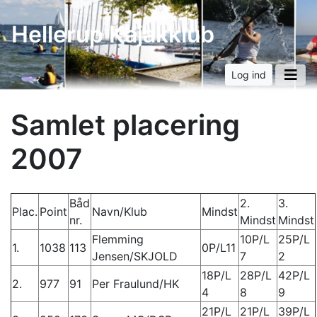
Hellerup Kajakklub
Log ind
Samlet placering
2007
Båd
2.
3.
Plac.
Point
Navn/Klub
Mindst
nr.
Mindst
Mindst
Flemming
10P/L
25P/L
1.
1038
113
0P/L11
Jensen/SKJOLD
7
2
18P/L
28P/L
42P/L
2.
977
91
Per Fraulund/HK
4
8
9
21P/L
21P/L
39P/L