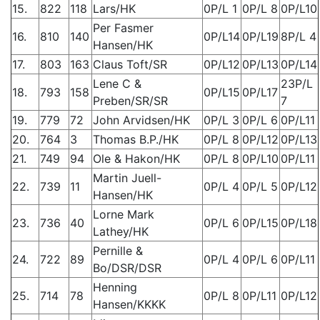
15.
822
118
Lars/HK
0P/L 1
0P/L 8
0P/L10
Per Fasmer
16.
810
140
0P/L14
0P/L19
8P/L 4
Hansen/HK
17.
803
163
Claus Toft/SR
0P/L12
0P/L13
0P/L14
Lene C &
23P/L
18.
793
158
0P/L15
0P/L17
Preben/SR/SR
7
19.
779
72
John Arvidsen/HK
0P/L 3
0P/L 6
0P/L11
20.
764
3
Thomas B.P./HK
0P/L 8
0P/L12
0P/L13
21.
749
94
Ole & Hakon/HK
0P/L 8
0P/L10
0P/L11
Martin Juell-
22.
739
11
0P/L 4
0P/L 5
0P/L12
Hansen/HK
Lorne Mark
23.
736
40
0P/L 6
0P/L15
0P/L18
Lathey/HK
Pernille &
24.
722
89
0P/L 4
0P/L 6
0P/L11
Bo/DSR/DSR
Henning
25.
714
78
0P/L 8
0P/L11
0P/L12
Hansen/KKKK